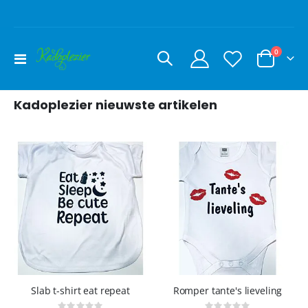
producte
0
Toggle
Cart
Nav
Kadoplezier nieuwste artikelen
Slab t-shirt eat repeat
Romper tante's lieveling