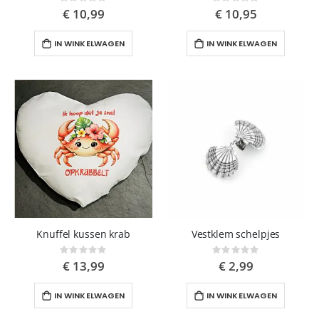
Rating:
Rating:
0%
0%
€ 10,99
€ 10,95
IN WINKELWAGEN
IN WINKELWAGEN
Knuffel kussen krab
Vestklem schelpjes
Rating:
Rating:
0%
0%
€ 13,99
€ 2,99
IN WINKELWAGEN
IN WINKELWAGEN