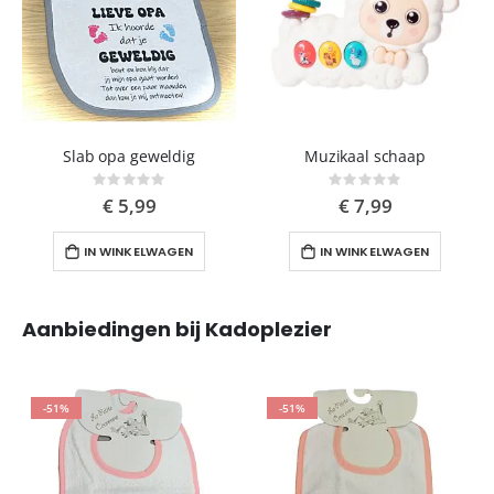
Slab opa geweldig
Muzikaal schaap
Rating:
Rating:
0%
0%
€ 5,99
€ 7,99
IN WINKELWAGEN
IN WINKELWAGEN
Aanbiedingen bij Kadoplezier
-51%
-51%