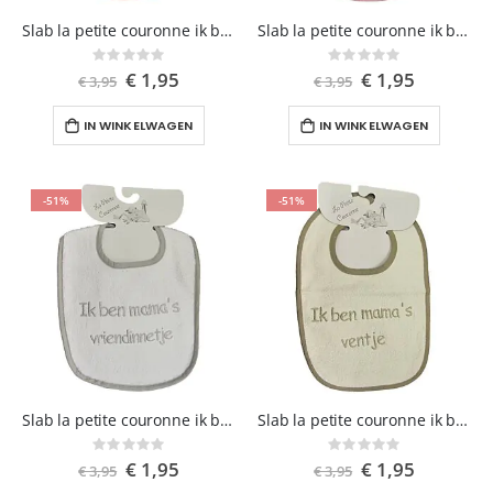
Slab la petite couronne ik ben papa's hartedief roze
Slab la petite couronne ik ben papa's vriendinnetje roze
Rating:
Rating:
0%
0%
Speciale
€ 1,95
Speciale
€ 1,95
€ 3,95
€ 3,95
prijs
prijs
IN WINKELWAGEN
IN WINKELWAGEN
-51%
-51%
Slab la petite couronne ik ben mama's vriendinnetje zilver
Slab la petite couronne ik ben mama's ventje ecru/grijs
Rating:
Rating:
0%
0%
Speciale
€ 1,95
Speciale
€ 1,95
€ 3,95
€ 3,95
prijs
prijs