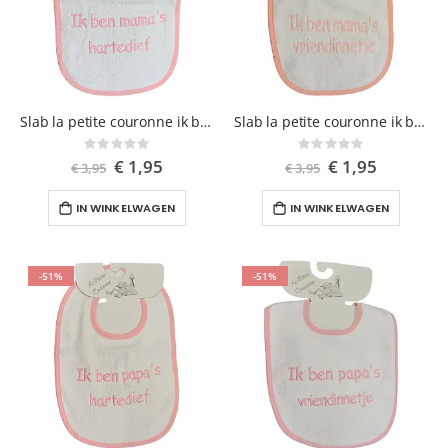
Slab la petite couronne ik ben mama's hartedief roze
Slab la petite couronne ik ben mama's vriendinnetje roze
Rating:
Rating:
0%
0%
Speciale
€ 1,95
Speciale
€ 1,95
€ 3,95
€ 3,95
prijs
prijs
IN WINKELWAGEN
IN WINKELWAGEN
-51%
-51%