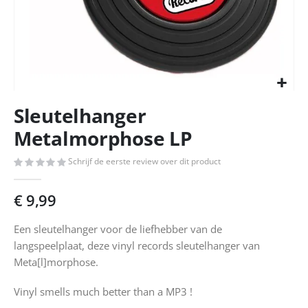
Ga
Sleutelhanger
naar
het
Metalmorphose LP
begin
van
Schrijf de eerste review over dit product
de
afbeeldingen-
€ 9,99
gallerij
Een sleutelhanger voor de liefhebber van de
langspeelplaat, deze vinyl records sleutelhanger van
Meta[l]morphose.
Vinyl smells much better than a MP3 !