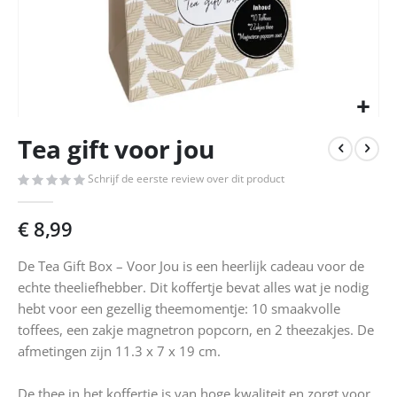
Ga
Tea gift voor jou
naar
het
Schrijf de eerste review over dit product
begin
van
de
€ 8,99
afbeeldingen-
gallerij
De Tea Gift Box – Voor Jou is een heerlijk cadeau voor de
echte theeliefhebber. Dit koffertje bevat alles wat je nodig
hebt voor een gezellig theemomentje: 10 smaakvolle
toffees, een zakje magnetron popcorn, en 2 theezakjes. De
afmetingen zijn 11.3 x 7 x 19 cm.
De thee in het koffertje is van hoge kwaliteit en zorgt voor