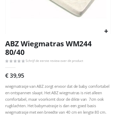
Ga
ABZ Wiegmatras WM244
naar
het
80/40
begin
van
Schrijf de eerste review over dit product
de
afbeeldingen-
€ 39,95
gallerij
wiegmatrasje van ABZ zorgt ervoor dat de baby comfortabel
en ontspannen slaapt. Het ABZ wiegmatras is niet alleen
comfortabel, maar voorkomt door de dikte van 7cm ook
rugklachten. Het babymatrasje is dan een goed basis
wiegmatrasje met een breedte van 40 cm en lengte 80 cm.