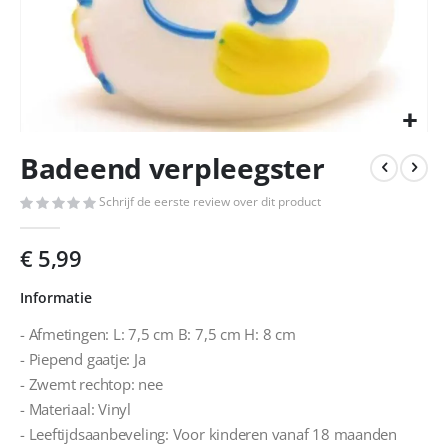
Ga
Badeend verpleegster
naar
het
Schrijf de eerste review over dit product
begin
van
de
€ 5,99
afbeeldingen-
gallerij
Informatie
- Afmetingen: L: 7,5 cm B: 7,5 cm H: 8 cm
- Piepend gaatje: Ja
- Zwemt rechtop: nee
- Materiaal: Vinyl
- Leeftijdsaanbeveling: Voor kinderen vanaf 18 maanden