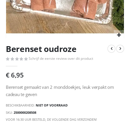
Ga
Berenset oudroze
naar
het
Schrijf de eerste review over dit product
begin
van
de
€ 6,95
afbeeldingen-
gallerij
Berenset gemaakt van 2 monddoekjes, leuk verpakt om
cadeau te geven
BESCHIKBAARHEID:
NIET OP VOORRAAD
SKU
2500000208508
VOOR 16:30 UUR BESTELD, DE VOLGENDE DAG VERZONDEN!