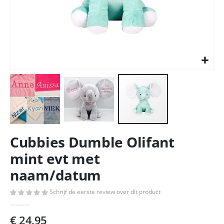
Ga
Cubbies Dumble Olifant
naar
het
mint evt met
begin
naam/datum
van
de
afbeeldingen-
Schrijf de eerste review over dit product
gallerij
€ 24,95