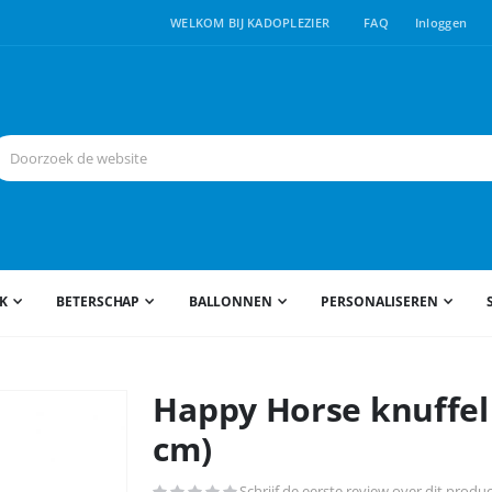
WELKOM BIJ KADOPLEZIER
FAQ
Inloggen
JK
BETERSCHAP
BALLONNEN
PERSONALISEREN
Happy Horse knuffel 
cm)
Schrijf de eerste review over dit produ