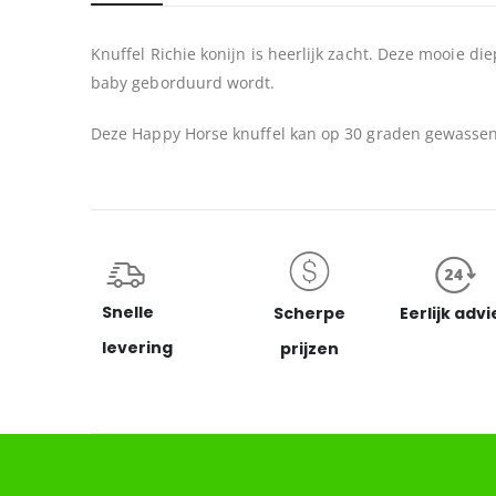
begin
van
Knuffel Richie konijn is heerlijk zacht. Deze mooie d
de
baby geborduurd wordt.
afbeeldingen-
gallerij
Deze Happy Horse knuffel kan op 30 graden gewassen
Snelle
Scherpe
Eerlijk advi
levering
prijzen