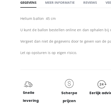
GEGEVENS
MEER INFORMATIE
REVIEWS
VE
begin
van
de
Helium ballon 45 cm
afbeeldingen-
gallerij
U kunt de ballon bestellen online en dan ophalen bij 
Vergeet dan niet de gegevens door te geven van de pa
Let op opsturen is op eigen risico.
Snelle
Scherpe
Eerlijk advi
levering
prijzen