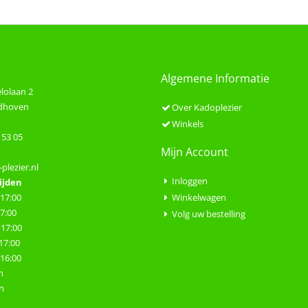
Algemene Informatie
lolaan 2
ndhoven
Over Kadoplezier
Winkels
 53 05
Mijn Account
plezier.nl
Inloggen
ijden
 17:00
Winkelwagen
17:00
Volg uw bestelling
 17:00
 17:00
- 16:00
n
n