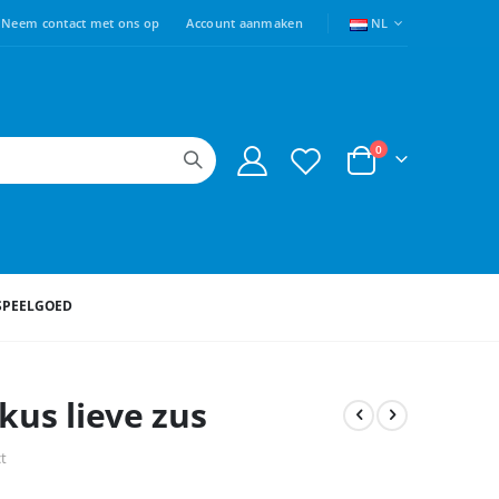
TAAL
Neem contact met ons op
Account aanmaken
NL
producten
0
Cart
SPEELGOED
kus lieve zus
ct