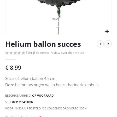
Ga
Helium ballon succes
naar
het
Schrijf de eerste review over dit product
begin
van
de
€ 8,99
afbeeldingen-
gallerij
Succes helium ballon 45 cm ,
Deze ballon bezorgen we in het catharinaziekenhuis .
BESCHIKBAARHEID:
OP VOORRAAD
SKU
8711319433206
VOOR 16:30 UUR BESTELD, DE VOLGENDE DAG VERZONDEN!