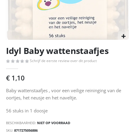
Ga
Idyl Baby wattenstaafjes
naar
het
Schrijf de eerste review over dit product
begin
van
de
€ 1,10
afbeeldingen-
gallerij
Baby wattenstaafjes , voor een veilige reininging van de
oortjes, het neusje en het naveltje.
56 stuks in 1 doosje
BESCHIKBAARHEID:
NIET OP VOORRAAD
SKU
8717275056886