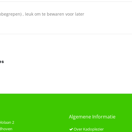
 inbegrepen) , leuk om te bewaren voor later
es
Algemene Informatie
lolaan 2
ndhoven
Over Kadoplezier