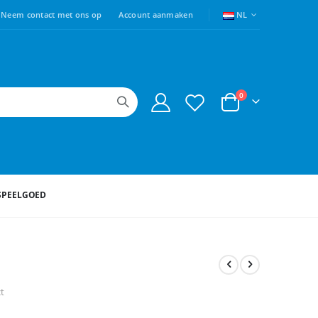
TAAL
Neem contact met ons op
Account aanmaken
NL
producten
0
Cart
SPEELGOED
ct