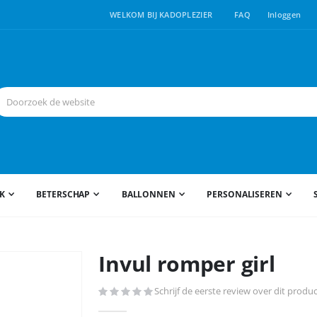
WELKOM BIJ KADOPLEZIER
FAQ
Inloggen
JK
BETERSCHAP
BALLONNEN
PERSONALISEREN
Invul romper girl
Schrijf de eerste review over dit produ