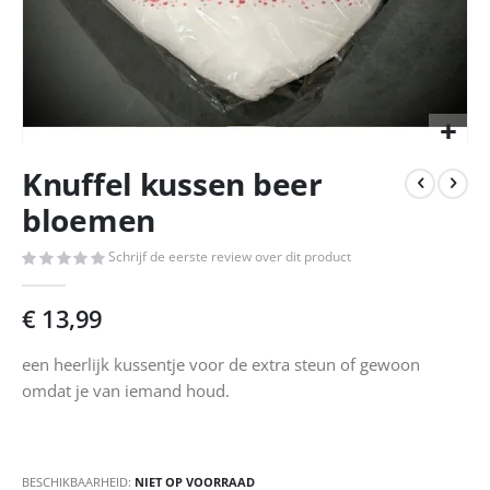
Ga
Knuffel kussen beer
naar
het
bloemen
begin
van
Schrijf de eerste review over dit product
de
afbeeldingen-
€ 13,99
gallerij
een heerlijk kussentje voor de extra steun of gewoon
omdat je van iemand houd.
BESCHIKBAARHEID:
NIET OP VOORRAAD