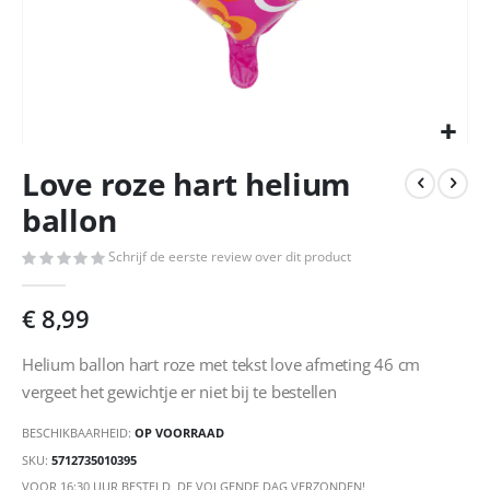
Ga
Love roze hart helium
naar
het
ballon
begin
van
Schrijf de eerste review over dit product
de
afbeeldingen-
€ 8,99
gallerij
Helium ballon hart roze met tekst love afmeting 46 cm
vergeet het gewichtje er niet bij te bestellen
BESCHIKBAARHEID:
OP VOORRAAD
SKU
5712735010395
VOOR 16:30 UUR BESTELD, DE VOLGENDE DAG VERZONDEN!