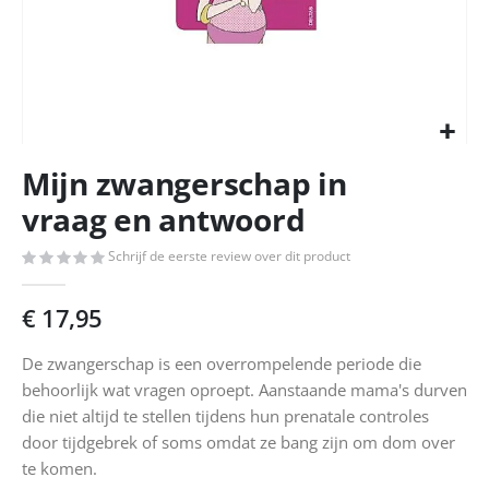
Ga
Mijn zwangerschap in
naar
het
vraag en antwoord
begin
van
Schrijf de eerste review over dit product
de
afbeeldingen-
€ 17,95
gallerij
De zwangerschap is een overrompelende periode die
behoorlijk wat vragen oproept. Aanstaande mama's durven
die niet altijd te stellen tijdens hun prenatale controles
door tijdgebrek of soms omdat ze bang zijn om dom over
te komen.