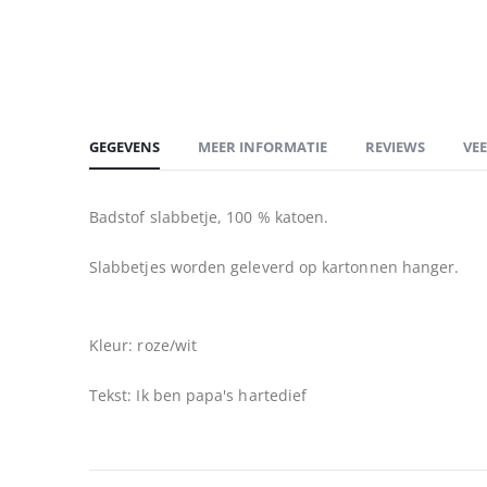
begin
van
de
afbeeldingen-
gallerij
GEGEVENS
MEER INFORMATIE
REVIEWS
VE
Badstof slabbetje, 100 % katoen.
Slabbetjes worden geleverd op kartonnen hanger.
Kleur: roze/wit
Tekst: Ik ben papa's hartedief