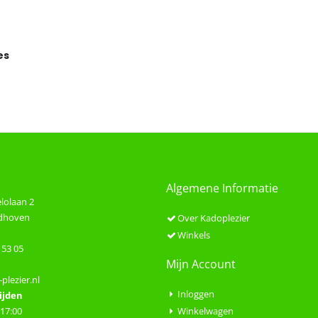
es
Algemene Informatie
lolaan 2
ndhoven
Over Kadoplezier
Winkels
 53 05
Mijn Account
plezier.nl
Inloggen
ijden
 17:00
Winkelwagen