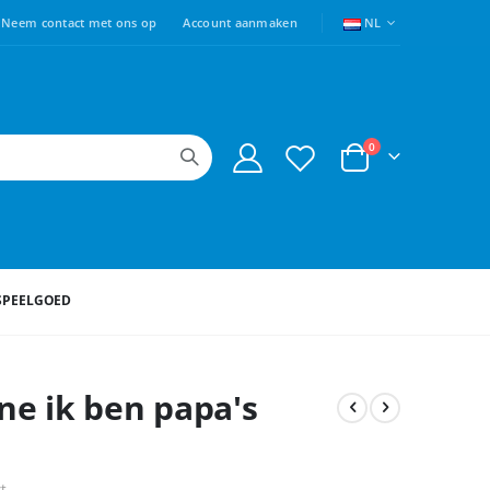
TAAL
Neem contact met ons op
Account aanmaken
NL
producten
0
Cart
SPEELGOED
nne ik ben papa's
ct