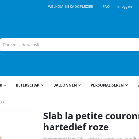
WELKOM BIJ KADOPLEZIER
FAQ
Inloggen
JK
BETERSCHAP
BALLONNEN
PERSONALISEREN
OZE
Slab la petite couro
hartedief roze
Schrijf de eerste review over dit produ