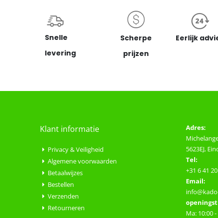
Snelle
Scherpe
Eerlijk advi
levering
prijzen
Adres:
Klant informatie
Michelange
5623EJ, Ei
Privacy & Veiligheid
Tel:
Algemene voorwaarden
+31 6 41 20
Betaalwijzes
Email:
Bestellen
info@kado-
Verzenden
openingst
Retourneren
Ma: 10:00 -