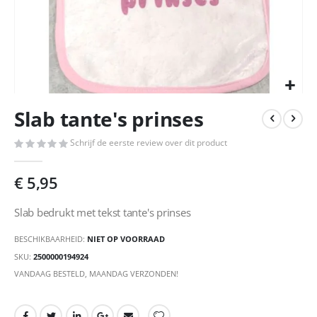
Ga
Slab tante's prinses
naar
het
Schrijf de eerste review over dit product
begin
van
de
€ 5,95
afbeeldingen-
gallerij
Slab bedrukt met tekst tante's prinses
BESCHIKBAARHEID:
NIET OP VOORRAAD
SKU
2500000194924
VANDAAG BESTELD, MAANDAG VERZONDEN!