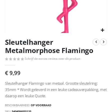
Ga
Sleutelhanger
naar
het
Metalmorphose Flamingo
begin
van
Schrijf de eerste review over dit product
de
afbeeldingen-
€ 9,99
gallerij
Sleutelhanger Flamingo van metaal. Grootte sleutelring:
35mm * Wordt geleverd in een leuke cadeauverpakking, met
daarop een leuke Quote.
BESCHIKBAARHEID:
OP VOORRAAD
SKU
5404006055135