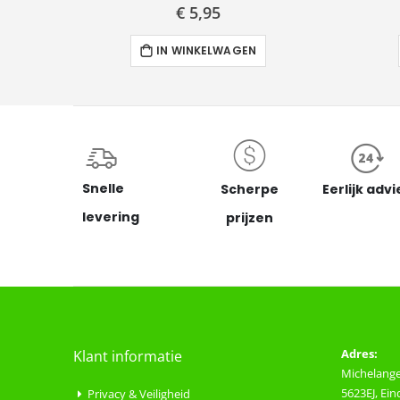
€ 5,95
IN WINKELWAGEN
Snelle
Scherpe
Eerlijk advi
levering
prijzen
Adres:
Klant informatie
Michelange
5623EJ, Ei
Privacy & Veiligheid