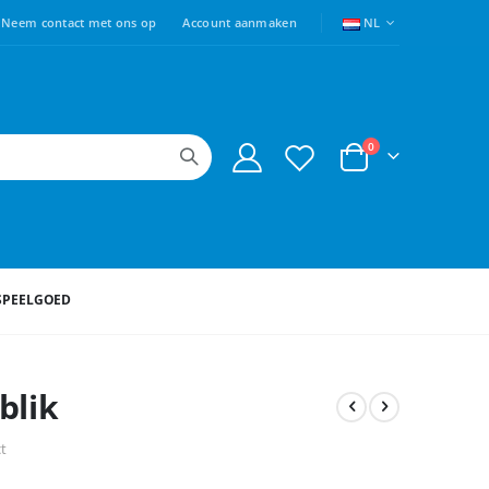
TAAL
Neem contact met ons op
Account aanmaken
NL
producten
0
Cart
SPEELGOED
blik
ct