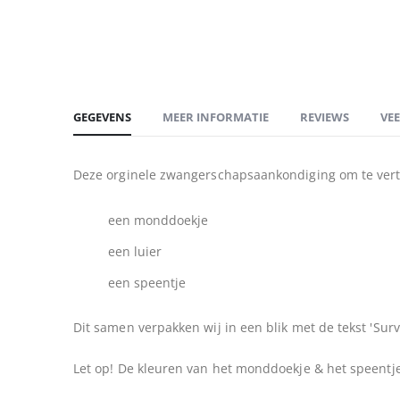
begin
van
de
afbeeldingen-
gallerij
GEGEVENS
MEER INFORMATIE
REVIEWS
VE
Deze orginele zwangerschapsaankondiging om te verte
een monddoekje
een luier
een speentje
Dit samen verpakken wij in een blik met de tekst 'Sur
Let op! De kleuren van het monddoekje & het speentje