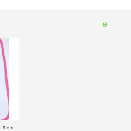
Slab roze voor als ik bij mijn opa & oma blijf eten